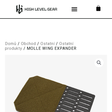
Přeskočit
KOŠ
na
obsah
Domů
/
Obchod
/
Ostatní
/
Ostatní
produkty
/ MOLLE WING EXPANDER