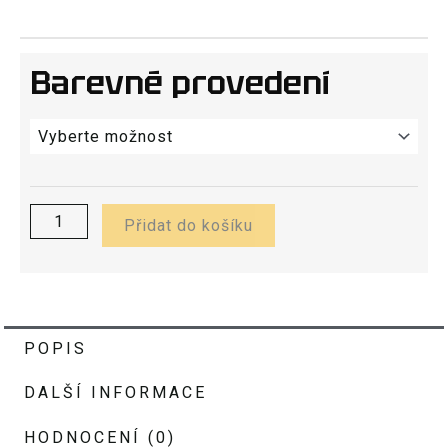
Barevné provedení
MOLLE
WING
EXPANDER
množství
Přidat do košíku
POPIS
DALŠÍ INFORMACE
HODNOCENÍ (0)